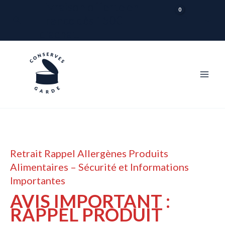
Livraison offerte en
Aller
France dès 150€
Rechercher
au
d'achat.
contenu
Retrait Rappel Allergènes Produits
Alimentaires – Sécurité et Informations
Importantes
AVIS IMPORTANT :
RAPPEL PRODUIT