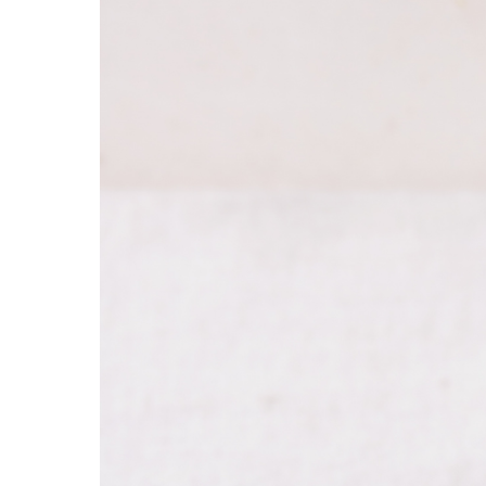
d’asperges
blanches