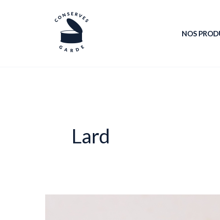
Aller
au
NOS PROD
contenu
Lard
Recette
Cappuccino