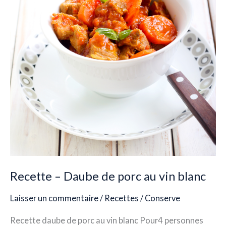
porc
au
vin
blanc
Recette – Daube de porc au vin blanc
Laisser un commentaire
/
Recettes
/
Conserve
Recette daube de porc au vin blanc Pour4 personnes