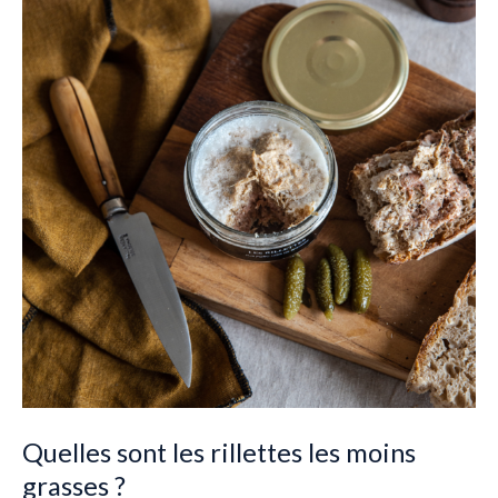
les
rillettes
les
moins
grasses ?
Quelles sont les rillettes les moins
grasses ?