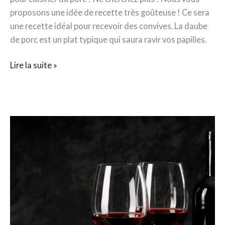
proposons une idée de recette très goûteuse ! Ce sera
une recette idéal pour recevoir des convives. La daube
de porc est un plat typique qui saura ravir vos papilles.
Lire la suite »
Que
boire
avec
une
daube
?