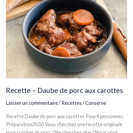
aux
carottes
Recette – Daube de porc aux carottes
Laisser un commentaire
/
Recettes
/
Conserve
Recette Daube de porc aux carottes Pour4 personnes
Préparation2h30 Vous cherchez une recette originale
pour cuisiner du porc ? Ne cherchez plus ! Nous vous