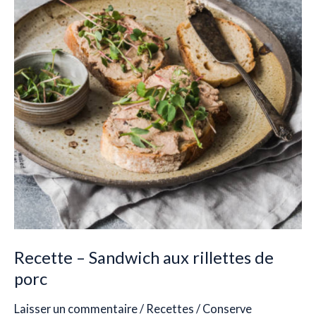
aux
rillettes
de
porc
Recette – Sandwich aux rillettes de
porc
Laisser un commentaire
/
Recettes
/
Conserve